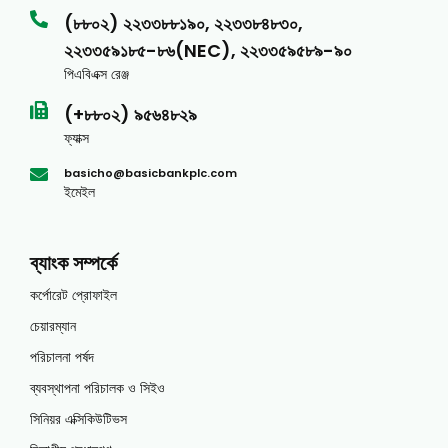
(৮৮০২) ২২৩৩৮৮১৯০, ২২৩৩৮৪৮৩০,
২২৩৩৫৯১৮৫-৮৬(NEC), ২২৩৩৫৯৫৮৯-৯০
পিএবিএক্স রেঞ্জ
(+৮৮০২) ৯৫৬৪৮২৯
ফ্যাক্স
basicho@basicbankplc.com
ইমেইল
ব্যাংক সম্পর্কে
কর্পোরেট প্রোফাইল
চেয়ারম্যান
পরিচালনা পর্ষদ
ব্যবস্থাপনা পরিচালক ও সিইও
সিনিয়র এক্সিকিউটিভস