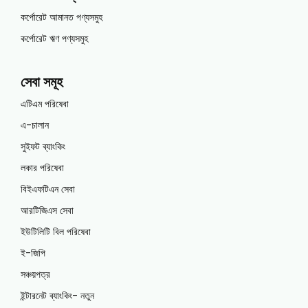
কর্পোরেট আমানত পণ্যসমুহ
কর্পোরেট ঋণ পণ্যসমুহ
সেবা সমূহ
এটিএম পরিষেবা
এ-চালান
সুইফট ব্যাংকিং
লকার পরিষেবা
বিইএফটিএন সেবা
আরটিজিএস সেবা
ইউটিলিটি বিল পরিষেবা
ই-জিপি
সঞ্চয়পত্র
ইন্টারনেট ব্যাংকিং- নতুন