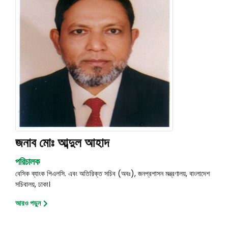
জনাব মোঃ আব্দুল আহাদ
পরিচালক
বেসিক ব্যাংক পিএলসি. এবং অতিরিক্ত সচিব (অবঃ), জনপ্রশাসন মন্ত্রণালয়, বাংলাদেশ
সচিবালয়, ঢাকা।
আরও পড়ুন