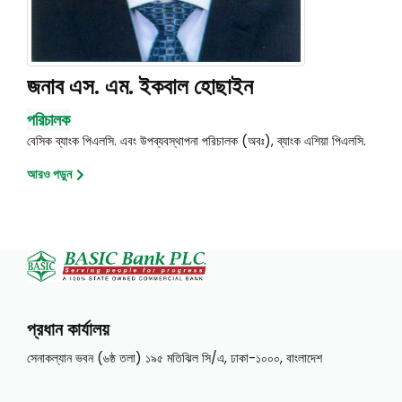
জনাব এস. এম. ইকবাল হোছাইন
পরিচালক
বেসিক ব্যাংক পিএলসি. এবং উপব্যবস্থাপনা পরিচালক (অবঃ), ব্যাংক এশিয়া পিএলসি.
আরও পড়ুন
প্রধান কার্যালয়
সেনাকল্যান ভবন (৬ষ্ঠ তলা) ১৯৫ মতিঝিল সি/এ, ঢাকা-১০০০, বাংলাদেশ