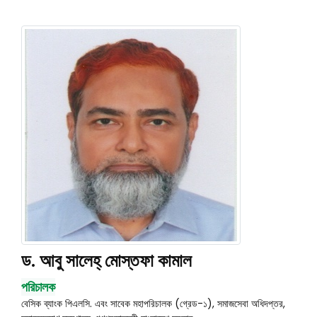
ড. আবু সালেহ্ মোস্তফা কামাল
পরিচালক
বেসিক ব্যাংক পিএলসি. এবং সাবেক মহাপরিচালক (গ্রেড-১), সমাজসেবা অধিদপ্তর,