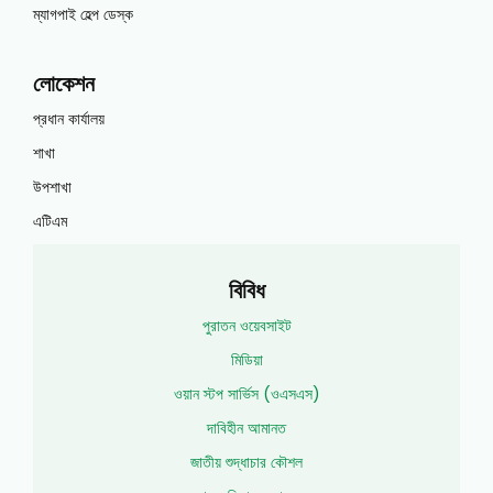
ম্যাগপাই হেল্প ডেস্ক
লোকেশন
প্রধান কার্যালয়
শাখা
উপশাখা
এটিএম
বিবিধ
পুরাতন ওয়েবসাইট
মিডিয়া
ওয়ান স্টপ সার্ভিস (ওএসএস)
দাবিহীন আমানত
জাতীয় শুদ্ধাচার কৌশল