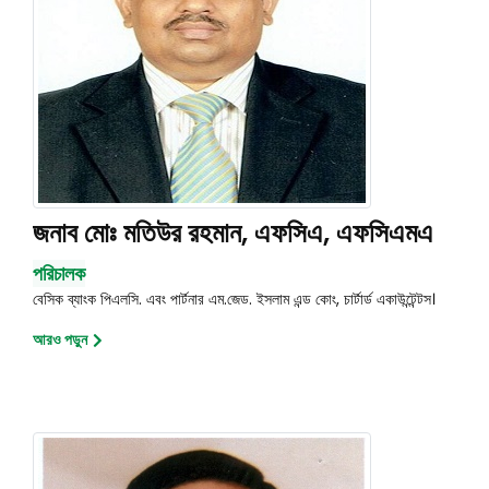
জনাব মোঃ মতিউর রহমান, এফসিএ, এফসিএমএ
পরিচালক
বেসিক ব্যাংক পিএলসি. এবং পার্টনার এম.জেড. ইসলাম এন্ড কোং, চার্টার্ড একাউন্টেন্টস।
আরও পড়ুন