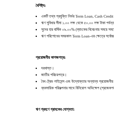
বৈশিষ্ট্য
:
একটি তথ্য প্রযুক্তি নির্ভর
Term Loan, Cash Credit
ঋণ সুবিধার সীমা ১.০০ লক্ষ থেকে ৫০.০০ লক্ষ টাকা পর্যন
সুদের হার বার্ষিক ০৯.০০% (ব্যাংকের বিবেচনায় সময়ে সময়
ঋণ পরিশোধের সময়কাল
এর ক্ষেত্রে সর্বো
Term Loan-
প্রয়োজনীয় কাগজপত্র
:
দরখাস্ত
।
জাতীয় পরিচয়পত্র
।
বৈধ ট্রেড লাইসেন্স এবং উদ্যোক্তার অন্যান্য প্রয়োজন
ব্যবসায়িক পরিকল্পনার সাথে বিনিয়োগ অভিক্ষেপ (প্রজেকশ
ঋণ গ্রহণে গ্রাহকের যোগ্যতা
: