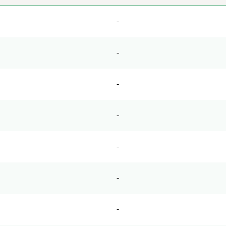
-
-
-
-
-
-
-