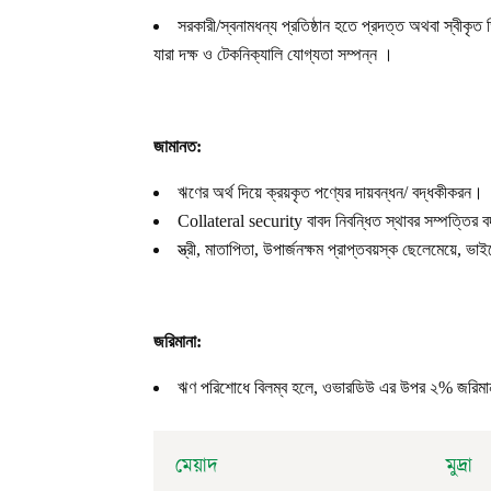
সরকারী/স্বনামধন্য প্রতিষ্ঠান হতে প্রদত্ত অথবা স্বীকৃ
যারা দক্ষ ও টেকনিক্যালি যোগ
জামানত
:
ঋণের অর্থ দিয়ে ক্রয়কৃত পণ্যের দায়বন্ধন/ বদ্ধকীকরন।
Collateral security
বাবদ নিবন্ধিত স্থাবর সম্পত্তির
স্ত্রী
, মাতাপিতা, উপার্জনক্ষম প্রাপ্তবয়স্ক ছেলেমেয়ে, ভাই
জরিমানা
:
ঋণ পরিশোধে বিলম্ব হলে
, ওভারডিউ এর উপর ২% জরিমা
মেয়াদ
মুদ্রা