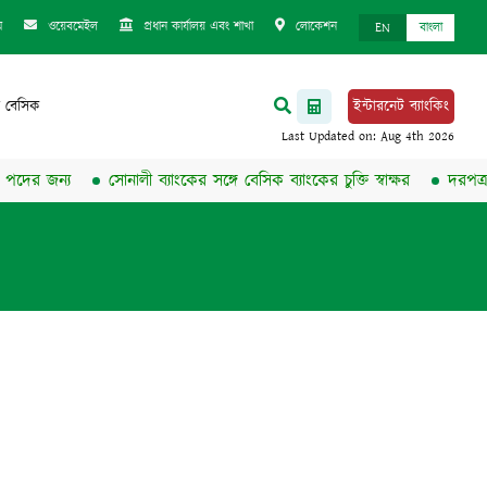
ম
ওয়েবমেইল
প্রধান কার্যালয় এবং শাখা
লোকেশন
EN
বাংলা
 বেসিক
ইন্টারনেট ব্যাংকিং
 জন্য
সোনালী ব্যাংকের সঙ্গে বেসিক ব্যাংকের চুক্তি স্বাক্ষর
দরপত্র/নিলাম