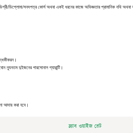
ত ডিগ্রী/ডিপ্লোমা/সনদপত্র কোর্স অথবা একই ধরনের কাজে অভিজ্ঞতার প্রামানিক নথি অথবা 
্যতা সম্পন্ন ।
 বদ্ধকীকরন।
বোন ন্যূনতম দুইজনের পারসোনাল গ্যারান্টি।
না আদায় করা হবে।
স্ল্যাব ওয়াইজ রেট