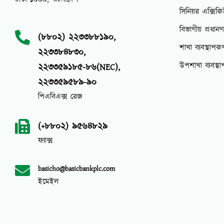
সিনিয়র এক্সিক
বিভাগীয় প্রধান
(৮৮০২) ২২৩৩৮৮১৯০,
শাখা ব্যবস্থাপক
২২৩৩৮৪৮৩০,
উপশাখা ব্যবস্থ
২২৩৩৫৯১৮৫-৮৬(NEC),
২২৩৩৫৯৫৮৯-৯০
পিএবিএক্স রেঞ্জ
(+৮৮০২) ৯৫৬৪৮২৯
ফ্যাক্স
basicho@basicbankplc.com
ইমেইল