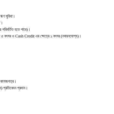
ঋণ সুবিধা।
্ত।
ে পরিবর্তিত হতে পারে
)
।
চ্চ ৫ বৎসর ও
Cash Credit
এর ক্ষেত্রে ১ বৎসর (নবায়নযোগ্য)।
ীয় কাগজপত্র।
ন) প্রতিবেদন প্রদান।