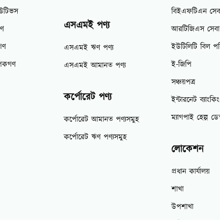
িউটিভস
বিইএফটিএন সেব
এসএমই পণ্য
গণ
আরটিজিএস সেবা
গণ
ইউটিলিটি বিল পর
এসএমই ঋণ পণ্য
াপকগণ
ই-জিপি
এসএমই আমানত পণ্য
সঞ্চয়পত্র
কর্পোরেট পণ্য
ইন্টারনেট ব্যাংকি
ম্যাগপাই হেল্প ডেস
কর্পোরেট আমানত পণ্যসমুহ
কর্পোরেট ঋণ পণ্যসমুহ
লোকেশন
প্রধান কার্যালয়
শাখা
উপশাখা