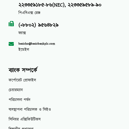
২২৩৩৫৯১৮৫-৮৬(NEC), ২২৩৩৫৯৫৮৯-৯০
পিএবিএক্স রেঞ্জ
(+৮৮০২) ৯৫৬৪৮২৯
ফ্যাক্স
basicho@basicbankplc.com
ইমেইল
ব্যাংক সম্পর্কে
কর্পোরেট প্রোফাইল
চেয়ারম্যান
পরিচালনা পর্ষদ
ব্যবস্থাপনা পরিচালক ও সিইও
সিনিয়র এক্সিকিউটিভস