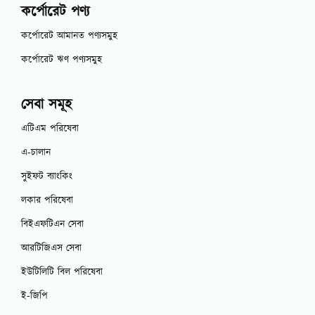
কর্পোরেট পণ্য
কর্পোরেট আমানত পণ্যসমুহ
কর্পোরেট ঋণ পণ্যসমুহ
সেবা সমূহ
এটিএম পরিষেবা
এ-চালান
সুইফট ব্যাংকিং
লকার পরিষেবা
বিইএফটিএন সেবা
আরটিজিএস সেবা
ইউটিলিটি বিল পরিষেবা
ই-জিপি