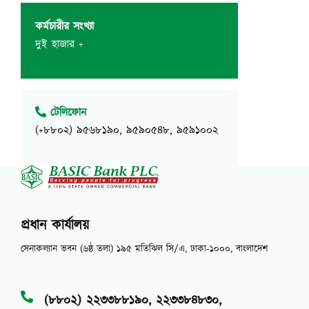
কর্মচারীর সংখ্যা
দুই হাজার +
টেলিফোন
(+৮৮০২) ৯৫৬৮১৯০, ৯৫৯০৫৪৮, ৯৫৯১০০২
প্রধান কার্যালয়
সেনাকল্যান ভবন (৬ষ্ঠ তলা) ১৯৫ মতিঝিল সি/এ, ঢাকা-১০০০, বাংলাদেশ
(৮৮০২) ২২৩৩৮৮১৯০, ২২৩৩৮৪৮৩০,