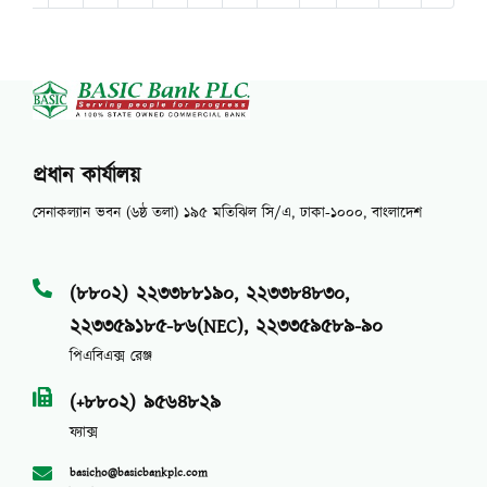
প্রধান কার্যালয়
সেনাকল্যান ভবন (৬ষ্ঠ তলা) ১৯৫ মতিঝিল সি/এ, ঢাকা-১০০০, বাংলাদেশ
(৮৮০২) ২২৩৩৮৮১৯০, ২২৩৩৮৪৮৩০,
২২৩৩৫৯১৮৫-৮৬(NEC), ২২৩৩৫৯৫৮৯-৯০
পিএবিএক্স রেঞ্জ
(+৮৮০২) ৯৫৬৪৮২৯
ফ্যাক্স
basicho@basicbankplc.com