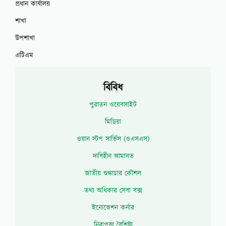
প্রধান কার্যালয়
শাখা
উপশাখা
এটিএম
বিবিধ
পুরাতন ওয়েবসাইট
মিডিয়া
ওয়ান স্টপ সার্ভিস (ওএসএস)
দাবিহীন আমানত
জাতীয় শুদ্ধাচার কৌশল
তথ্য অধিকার সেবা বক্স
ইনোভেশন কর্নার
নিরাপত্তা বৈশিষ্ট্য