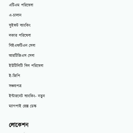
এটিএম পরিষেবা
এ-চালান
সুইফট ব্যাংকিং
লকার পরিষেবা
বিইএফটিএন সেবা
আরটিজিএস সেবা
ইউটিলিটি বিল পরিষেবা
ই-জিপি
সঞ্চয়পত্র
ইন্টারনেট ব্যাংকিং- নতুন
ম্যাগপাই হেল্প ডেস্ক
লোকেশন