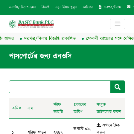
দরপত্র/নিলাম
এনওসি/ বিদেশ ভ্রমন
বিজ্ঞপ্তি
নতুন হিসাব খুলুন
ক্যারিয়ার
্বাক্ষর
দরপত্র/নিলাম বিজ্ঞপ্তি প্রকাশিত
সোনালী ব্যাংকের সঙ্গে বেসিক ব্যা
পাসপোর্টের জন্য এনওসি
স্টাফ
প্রকাশের
সংযুক্ত
ক্রমিক
নাম
আইডি
তারিখ
ডাউনলোড করুন
এখানে ক্লিক
অগাস্ট ০৯,
১
শরিফা খাতুন
২৭৯৭
করুন