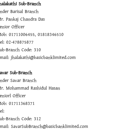
halakathi Sub-Branch
nder Barisal Branch
r. Pankaj Chandra Das
enior Officer
ob: 01711006455, 01818346510
el: 02-478875877
ub-Branch Code: 310
mail: jhalakathi@basicbanklimited.com
avar Sub-Branch
nder Savar Branch
r. Mohammad Rashidul Hasan
eniorl Officer
ob: 01711368371
el:
ub-Branch Code: 312
mail: SavarSubBranch@basicbanklimited.com