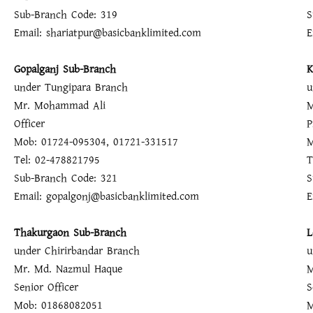
Sub-Branch Code: 319
S
Email: shariatpur@basicbanklimited.com
E
Gopalganj Sub-Branch
K
under Tungipara Branch
u
Mr. Mohammad Ali
Officer
P
Mob: 01724-095304, 01721-331517
M
Tel: 02-478821795
T
Sub-Branch Code: 321
S
Email: gopalgonj@basicbanklimited.com
E
Thakurgaon Sub-Branch
L
under Chirirbandar Branch
u
Mr. Md. Nazmul Haque
Senior Officer
S
Mob: 01868082051