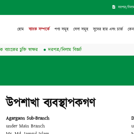
দরপত্র/নিলা
হোম
ব্যাংক সম্পর্কে
পণ্য সমূহ
সেবা সমূহ
সুদের হার এবং চার্জ
কেন
ের চুক্তি স্বাক্ষর
দরপত্র/নিলাম বিজ্ঞপ্তি প্রকাশিত
উপশাখা ব্যবস্থাপকগণ
Agargaon Sub-Branch
D
under Main Branch
u
Mr. Md. Jamrul Islam