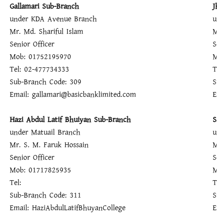
Gallamari Sub-Branch
J
under KDA Avenue Branch
u
Mr. Md. Shariful Islam
M
Senior Officer
S
Mob: 01752195970
M
Tel: 02-477734333
T
Sub-Branch Code: 309
S
Email: gallamari@basicbanklimited.com
E
Hazi Abdul Latif Bhuiyan Sub-Branch
S
under Matuail Branch
u
Mr. S. M. Faruk Hossain
M
Senior Officer
S
Mob: 01717825935
M
Tel:
T
Sub-Branch Code: 311
S
Email: HaziAbdulLatifBhuyanCollege
E