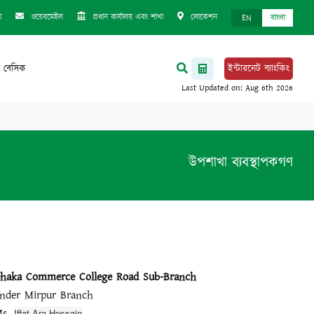
ম
ওয়েবমেইল
প্রধান কার্যালয় এবং শাখা
লোকেশন
EN
বাংলা
 বেসিক
ইন্টারনেট ব্যাংকিং
উপশাখা ব্যবস্থাপকগণ
haka Commerce College Road Sub-Branch
nder Mirpur Branch
Ms.
Iffat Ara Hossain