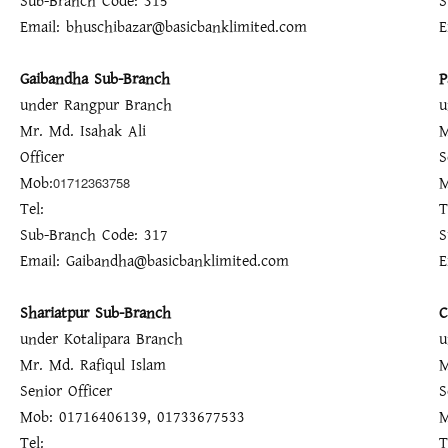
Sub-Branch Code: 315
S
Email: bhuschibazar@basicbanklimited.com
E
Gaibandha Sub-Branch
P
under Rangpur Branch
u
Mr. Md. Isahak Ali
M
Officer
S
Mob:
M
01712363758
Tel:
T
Sub-Branch Code: 317
S
Email: Gaibandha@basicbanklimited.com
E
Shariatpur Sub-Branch
C
under Kotalipara Branch
u
Mr. Md. Rafiqul Islam
M
Senior Officer
S
Mob: 01716406139, 01733677533
M
Tel:
T