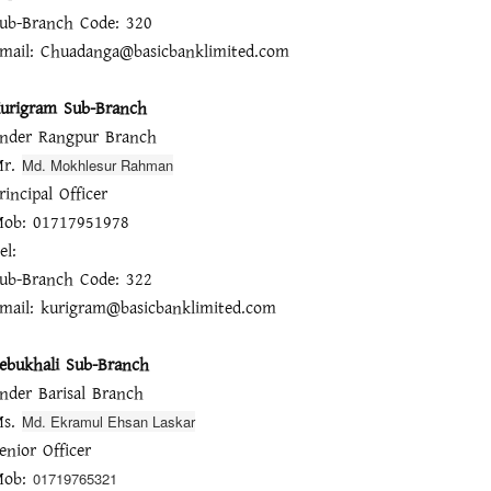
ub-Branch Code: 320
mail: Chuadanga@basicbanklimited.com
urigram Sub-Branch
nder Rangpur Branch
Mr.
Md. Mokhlesur Rahman
rincipal Officer
ob: 01717951978
el:
ub-Branch Code: 322
mail: kurigram@basicbanklimited.com
ebukhali Sub-Branch
nder Barisal Branch
Ms.
Md. Ekramul Ehsan Laskar
enior Officer
Mob:
01719765321