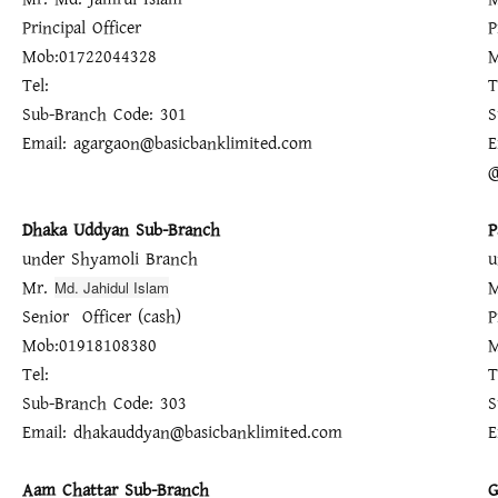
Principal Officer
P
Mob:01722044328
Tel:
T
Sub-Branch Code: 301
S
Email: agargaon@basicbanklimited.com
E
@
Dhaka Uddyan Sub-Branch
P
under Shyamoli Branch
u
Mr.
M
Md. Jahidul Islam
Senior Officer (cash)
P
Mob:01918108380
M
Tel:
T
Sub-Branch Code: 303
S
Email: dhakauddyan@basicbanklimited.com
E
Aam Chattar Sub-Branch
G