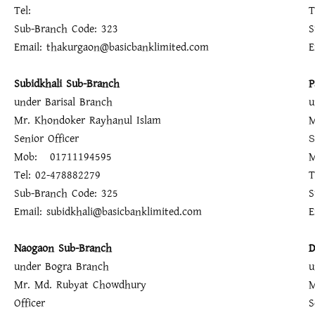
Tel:
T
Sub-Branch Code: 323
S
Email: thakurgaon@basicbanklimited.com
E
Subidkhali Sub-Branch
P
under Barisal Branch
u
Mr. Khondoker Rayhanul Islam
Senior Officer
S
Mob: 01711194595
Tel: 02-478882279
T
Sub-Branch Code: 325
S
Email: subidkhali@basicbanklimited.com
E
Naogaon Sub-Branch
D
under Bogra Branch
u
Mr. Md. Rubyat Chowdhury
M
Officer
S