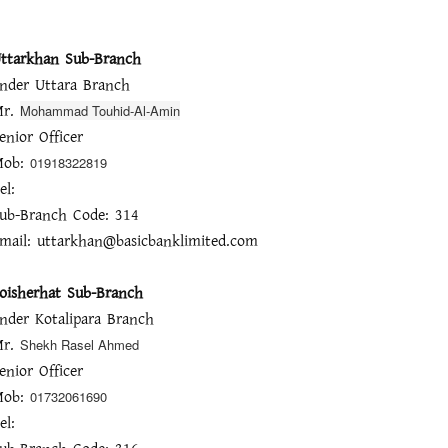
ttarkhan Sub-Branch
nder Uttara Branch
Mr.
Mohammad Touhid-Al-Amin
enior Officer
Mob:
01918322819
el:
ub-Branch Code: 314
mail: uttarkhan@basicbanklimited.com
oisherhat Sub-Branch
nder Kotalipara Branch
Mr.
Shekh Rasel Ahmed
enior Officer
Mob:
01732061690
el: