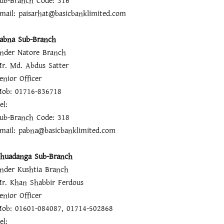
ub-Branch Code: 316
mail: paisarhat@basicbanklimited.com
abna Sub-Branch
nder Natore Branch
r. Md. Abdus Satter
enior Officer
ob: 01716-836718
el:
ub-Branch Code: 318
mail: pabna@basicbanklimited.com
huadanga Sub-Branch
nder Kushtia Branch
r. Khan Shabbir Ferdous
enior Officer
ob: 01601-084087, 01714-502868
el: