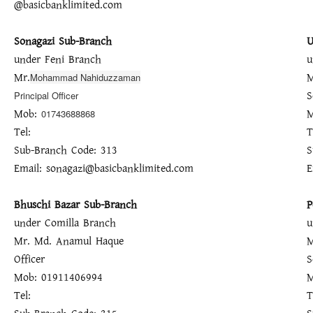
@basicbanklimited.com
Sonagazi Sub-Branch
U
under Feni Branch
u
Mr.
Mohammad Nahiduzzaman
S
Principal Officer
Mob:
01743688868
Tel:
T
Sub-Branch Code: 313
S
Email: sonagazi@basicbanklimited.com
E
Bhuschi Bazar Sub-Branch
P
under Comilla Branch
u
Mr. Md. Anamul Haque
Officer
S
Mob: 01911406994
Tel:
T