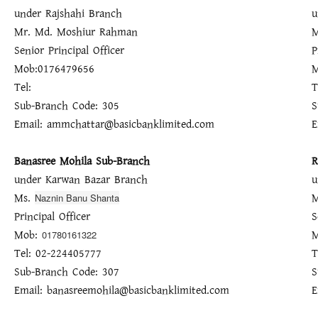
under Rajshahi Branch
u
Mr. Md. Moshiur Rahman
M
Senior Principal Officer
P
Mob:0176479656
M
Tel:
T
Sub-Branch Code: 305
S
Email: ammchattar@basicbanklimited.com
E
Banasree Mohila Sub-Branch
R
under Karwan Bazar Branch
u
Ms.
M
Naznin Banu Shanta
Principal Officer
S
Mob:
M
01780161322
Tel: 02-224405777
T
Sub-Branch Code: 307
S
Email: banasreemohila@basicbanklimited.com
E