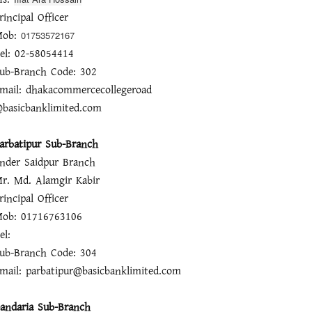
rincipal Officer
Mob:
01753572167
el: 02-58054414
ub-Branch Code: 302
mail: dhakacommercecollegeroad
basicbanklimited.com
arbatipur Sub-Branch
nder Saidpur Branch
r. Md. Alamgir Kabir
rincipal Officer
ob: 01716763106
el:
ub-Branch Code: 304
mail: parbatipur@basicbanklimited.com
andaria Sub-Branch