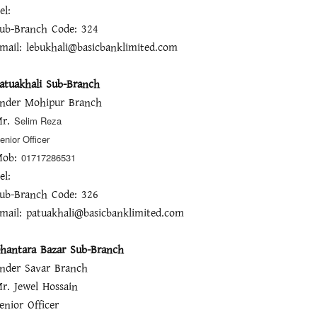
el:
ub-Branch Code: 324
mail: lebukhali@basicbanklimited.com
atuakhali Sub-Branch
nder Mohipur Branch
Mr.
Selim Reza
enior Officer
Mob:
01717286531
el:
ub-Branch Code: 326
mail: patuakhali@basicbanklimited.com
hantara Bazar
Sub-Branch
nder Savar Branch
r. Jewel Hossain
enior Officer