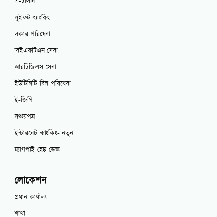
এ-চালান
সুইফট ব্যাংকিং
লকার পরিষেবা
বিইএফটিএন সেবা
আরটিজিএস সেবা
ইউটিলিটি বিল পরিষেবা
ই-জিপি
সঞ্চয়পত্র
ইন্টারনেট ব্যাংকিং- নতুন
ম্যাগপাই হেল্প ডেস্ক
লোকেশন
প্রধান কার্যালয়
শাখা