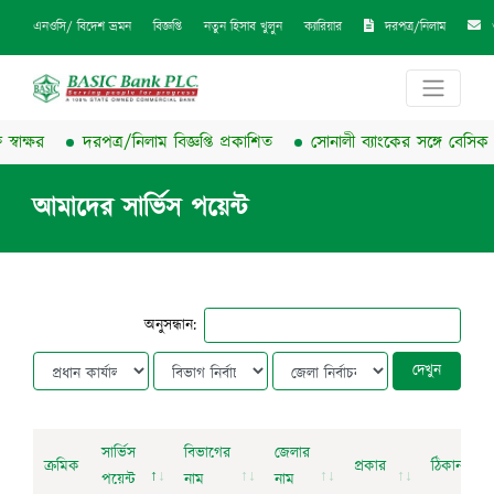
দরপত্র/নিলাম
এনওসি/ বিদেশ ভ্রমন
বিজ্ঞপ্তি
নতুন হিসাব খুলুন
ক্যারিয়ার
াক্ষর
দরপত্র/নিলাম বিজ্ঞপ্তি প্রকাশিত
সোনালী ব্যাংকের সঙ্গে বেসিক ব্যাং
আমাদের সার্ভিস পয়েন্ট
অনুসন্ধান:
দেখুন
সার্ভিস
বিভাগের
জেলার
ক্রমিক
প্রকার
ঠিকানা
পয়েন্ট
নাম
নাম