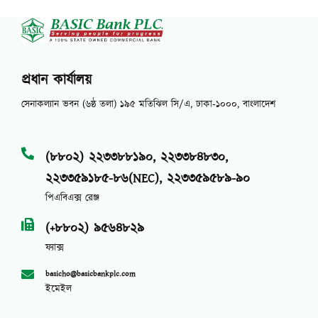
প্রধান কার্যালয়
সেনাকল্যান ভবন (৬ষ্ঠ তলা) ১৯৫ মতিঝিল সি/এ, ঢাকা-১০০০, বাংলাদেশ
(৮৮০২) ২২৩৩৮৮১৯০, ২২৩৩৮৪৮৩০,
২২৩৩৫৯১৮৫-৮৬(NEC), ২২৩৩৫৯৫৮৯-৯০
পিএবিএক্স রেঞ্জ
(+৮৮০২) ৯৫৬৪৮২৯
ফ্যাক্স
basicho@basicbankplc.com
ইমেইল