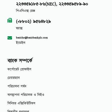
২২৩৩৫৯১৮৫-৮৬(NEC), ২২৩৩৫৯৫৮৯-৯০
পিএবিএক্স রেঞ্জ
(+৮৮০২) ৯৫৬৪৮২৯
ফ্যাক্স
basicho@basicbankplc.com
ইমেইল
ব্যাংক সম্পর্কে
কর্পোরেট প্রোফাইল
চেয়ারম্যান
পরিচালনা পর্ষদ
ব্যবস্থাপনা পরিচালক ও সিইও
সিনিয়র এক্সিকিউটিভস
বিভাগীয় প্রধানগণ