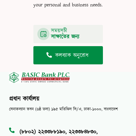
your personal and business needs.
সময়সূচী
সাক্ষাতের জন্য
কলব্যাক অনুরোধ
প্রধান কার্যালয়
সেনাকল্যান ভবন (৬ষ্ঠ তলা) ১৯৫ মতিঝিল সি/এ, ঢাকা-১০০০, বাংলাদেশ
(৮৮০২) ২২৩৩৮৮১৯০, ২২৩৩৮৪৮৩০,