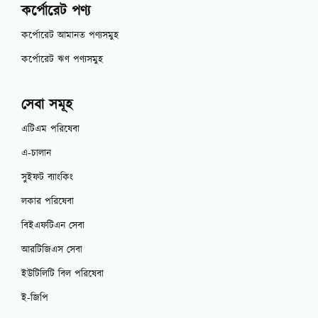
কর্পোরেট পণ্য
কর্পোরেট আমানত পণ্যসমুহ
কর্পোরেট ঋণ পণ্যসমুহ
সেবা সমূহ
এটিএম পরিষেবা
এ-চালান
সুইফট ব্যাংকিং
লকার পরিষেবা
বিইএফটিএন সেবা
আরটিজিএস সেবা
ইউটিলিটি বিল পরিষেবা
ই-জিপি